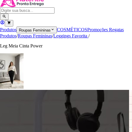
Produtos
COSMÉTICOS
Promoções
Regatas
Roupas Femininas
Produtos
/
Roupas Femininas
/
Leggings Favorita
/
Leg Meia Cinta Power