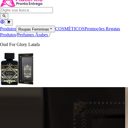
Produtos
COSMÉTICOS
Promoções
Regatas
Roupas Femininas
Produtos
/
Perfumes Árabes
/
Oud For Glory Latafa